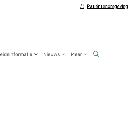
Patiëntenomgeving
idsinformatie
Nieuws
Meer
Gezondheidsinformatie
Nieuws
Meer
submenu
submenu
submenu