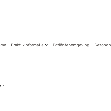
dmenu
ome
Praktijkinformatie
Patiëntenomgeving
Gezondhe
Praktijkinformatie
submenu
2