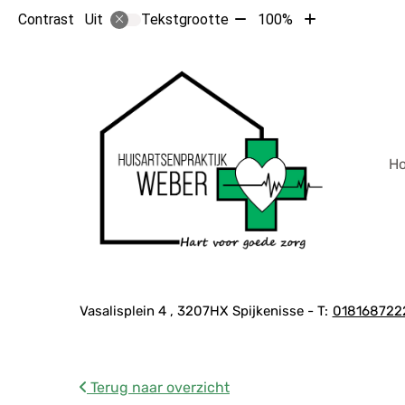
Tekst
Tekst
Contrast
Tekstgrootte
100%
Uit
verkleinen
vergroten
met
met
10%
10%
Hoof
H
Adresgegevens
Vasalisplein
4
3207HX
Spijkenisse
018168722
Terug naar overzicht