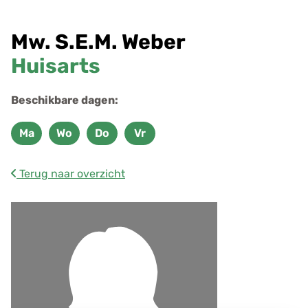
r
e
Mw. S.E.M. Weber
s
g
Huisarts
e
g
Beschikbare dagen:
e
v
Ma
Wo
Do
Vr
Maandag
Woensdag
Donderdag
Vrijdag
e
n
Terug naar overzicht
s