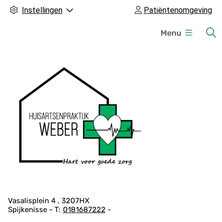
Instellingen
Patiëntenomgeving
H
Menu
o
o
f
d
m
e
n
u
A
Vasalisplein
4
3207HX
Spijkenisse
0181687222
d