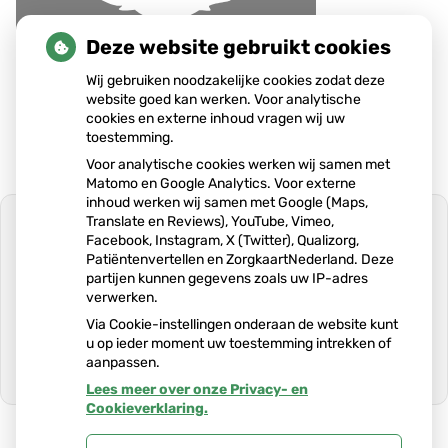
Deze website gebruikt cookies
Wij gebruiken noodzakelijke cookies zodat deze
website goed kan werken. Voor analytische
cookies en externe inhoud vragen wij uw
toestemming.
Voor analytische cookies werken wij samen met
Matomo en Google Analytics. Voor externe
inhoud werken wij samen met Google (Maps,
Translate en Reviews), YouTube, Vimeo,
Facebook, Instagram, X (Twitter), Qualizorg,
Patiëntenvertellen en ZorgkaartNederland. Deze
partijen kunnen gegevens zoals uw IP-adres
U heeft geen toestemming gegeven
verwerken.
voor
externe inhoud
die nodig is om dit
te zien.
Via Cookie-instellingen onderaan de website kunt
u op ieder moment uw toestemming intrekken of
Cookie-instellingen wijzigen
aanpassen.
Lees meer over onze Privacy- en
Ga
Cookieverklaring.
naar
het