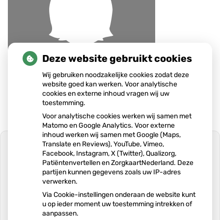
Deze website gebruikt cookies
Wij gebruiken noodzakelijke cookies zodat deze
website goed kan werken. Voor analytische
cookies en externe inhoud vragen wij uw
toestemming.
Voor analytische cookies werken wij samen met
Matomo en Google Analytics. Voor externe
inhoud werken wij samen met Google (Maps,
Translate en Reviews), YouTube, Vimeo,
Facebook, Instagram, X (Twitter), Qualizorg,
Patiëntenvertellen en ZorgkaartNederland. Deze
partijen kunnen gegevens zoals uw IP-adres
U heeft geen toestemming gegeven
verwerken.
voor
externe inhoud
die nodig is om dit
te zien.
Via Cookie-instellingen onderaan de website kunt
u op ieder moment uw toestemming intrekken of
Cookie-instellingen wijzigen
aanpassen.