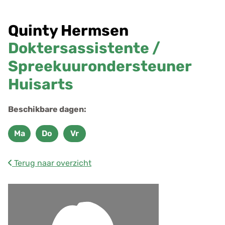
r
e
Quinty Hermsen
s
g
Doktersassistente /
e
Spreekuurondersteuner
g
e
Huisarts
v
e
Beschikbare dagen:
n
s
Ma
Do
Vr
Maandag
Donderdag
Vrijdag
Terug naar overzicht