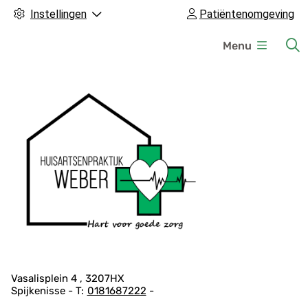
Instellingen
Patiëntenomgeving
H
Menu
o
o
f
d
m
e
n
u
A
Vasalisplein
4
3207HX
Spijkenisse
0181687222
d